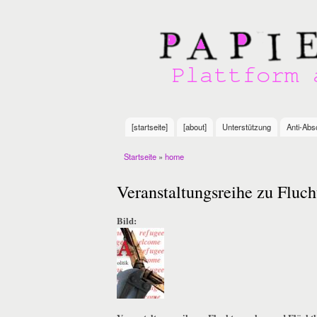
Plattform
antirassistischer
Initiativen in
Göttingen
[startseite]
[about]
Unterstützung
Anti-Abs
Main menu
Startseite
»
home
You are here
Veranstaltungsreihe zu Fluc
Bild: