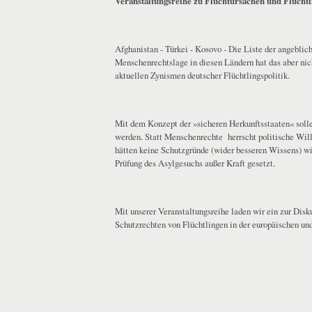
Veranstaltungsreihe zu Fluchtursachen und Flüchtl
Afghanistan - Türkei - Kosovo - Die Liste der angeblic
Menschenrechtslage in diesen Ländern hat das aber ni
aktuellen Zynismen deutscher Flüchtlingspolitik.
Mit dem Konzept der »sicheren Herkunftsstaaten« soll
werden. Statt Menschenrechte herrscht politische Wil
hätten keine Schutzgründe (wider besseren Wissens) wir
Prüfung des Asylgesuchs außer Kraft gesetzt.
Mit unserer Veranstaltungsreihe laden wir ein zur Di
Schutzrechten von Flüchtlingen in der europäischen und