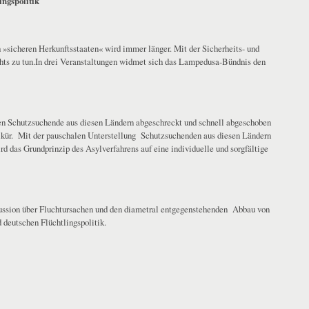
ingspolitik
h »sicheren Herkunftsstaaten« wird immer länger. Mit der Sicherheits- und
chts zu tun.In drei Veranstaltungen widmet sich das Lampedusa-Bündnis den
en Schutzsuchende aus diesen Ländern abgeschreckt und schnell abgeschoben
lkür. Mit der pauschalen Unterstellung Schutzsuchenden aus diesen Ländern
d das Grundprinzip des Asylverfahrens auf eine individuelle und sorgfältige
skussion über Fluchtursachen und den diametral entgegenstehenden Abbau von
 deutschen Flüchtlingspolitik.