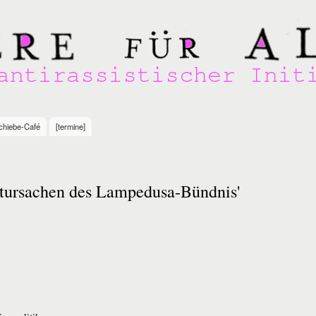
Skip to
main
content
chiebe-Café
[termine]
htursachen des Lampedusa-Bündnis'