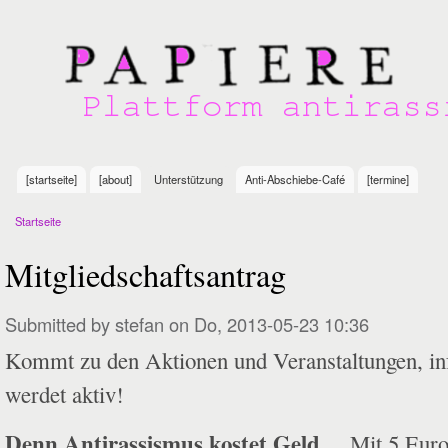
Sk
m
Plattform
co
antirassistischer
Initiativen in
Göttingen
[startseite]
[about]
Unterstützung
Anti-Abschiebe-Café
[termine]
Main menu
Startseite
You are here
Mitgliedschaftsantrag
Submitted by
stefan
on Do, 2013-05-23 10:36
Kommt zu den Aktionen und Veranstaltungen, in
werdet aktiv!
Denn Antirassismus kostet Geld....
Mit 5 Euro