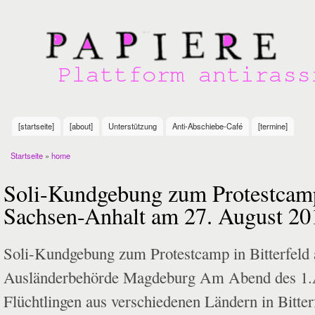
Sk
m
Plattform
co
antirassistischer
Initiativen in
Göttingen
[startseite]
[about]
Unterstützung
Anti-Abschiebe-Café
[termine]
Main menu
Startseite
»
home
You are here
Soli-Kundgebung zum Protestcamp 
Sachsen-Anhalt am 27. August 20
Soli-Kundgebung zum Protestcamp in Bitterfeld 
Ausländerbehörde Magdeburg Am Abend des 1.
Flüchtlingen aus verschiedenen Ländern in Bitte