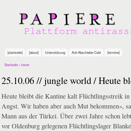
Sk
m
Plattform
co
antirassistischer
Initiativen in
Göttingen
[startseite]
[about]
Unterstützung
Anti-Abschiebe-Café
[termine]
Main menu
Startseite
»
home
You are here
25.10.06 // jungle world / Heute bl
Heute bleibt die Kantine kalt Flüchtlingsstreik 
Angst. Wir haben aber auch Mut bekommen«, sa
Mann aus der Türkei. Über zwei Jahre schon leb
vor Oldenburg gelegenen Flüchtlingslager Blank